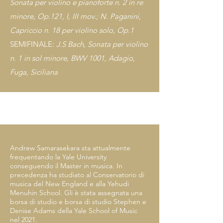
Sonata per violino e pianoforte n. 2 in re
minore, Op.121, I, III mov.; N. Paganini,
Capriccio n. 18 per violino solo, Op.
1
SEMIFINALE:
J.S Bach, Sonata per violino
n. 1 in sol minore, BWV 1001, Adagio,
Fuga, Siciliana
Andrew Samarasekara sta attualmente
frequentando la Yale University
conseguendo il Master in musica. In
precedenza ha studiato al Conservatorio di
musica del New England e alla Yehudi
Menuhin School. Gli è stata assegnata una
borsa di studio e borsa di studio Stephen e
Denise Adams della Yale School of Music
nel 2021.