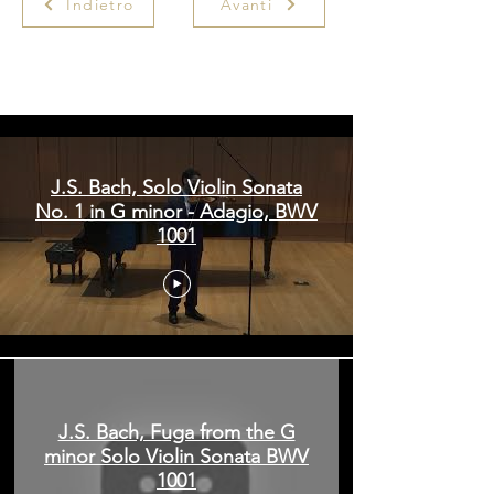
Indietro
Avanti
Andrew Samarasekara | ArsClassica
Competition
J.S. Bach, Solo Violin Sonata
No. 1 in G minor - Adagio, BWV
1001
J.S. Bach, Fuga from the G
minor Solo Violin Sonata BWV
1001