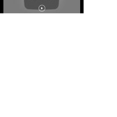
J.S. Bach, Solo Violin Sonata
No. 1 in G minor - Siciliano,
BWV 1001
J. Brahms, Sonata for Violin and
Piano No. 2 in A major Op. 100,
1st Movement