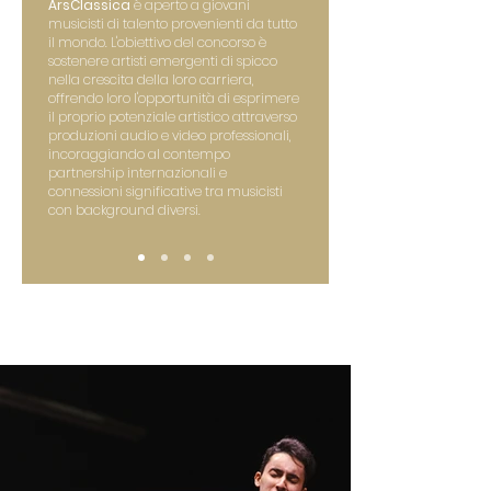
ArsClassica
è aperto a giovani
musicisti di talento provenienti da tutto
il mondo. L'obiettivo del concorso è
sostenere artisti emergenti di spicco
nella crescita della loro carriera,
offrendo loro l'opportunità di esprimere
il proprio potenziale artistico attraverso
produzioni audio e video professionali,
incoraggiando al contempo
partnership internazionali e
connessioni significative tra musicisti
con background diversi.