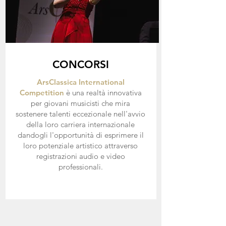
CONCORSI
ArsClassica International
Competition
è una realtà innovativa
per giovani musicisti che mira
sostenere talenti eccezionale nell'avvio
della loro carriera internazionale
dandogli l'opportunità di esprimere il
loro potenziale artistico attraverso
registrazioni audio e video
professionali.