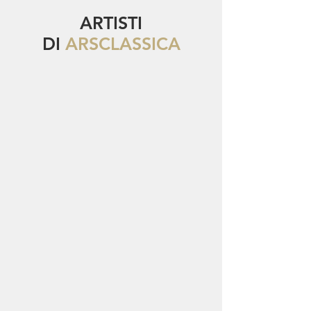
ARTISTI
DI
ARSCLASSICA
Håkon Austbø
Pianoforte