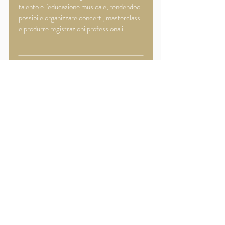
talento e l'educazione musicale, rendendoci
possibile organizzare concerti, masterclass
e produrre registrazioni professionali.
SOSTIENICI
DIVENTA SOCIO
MUSICISTA
Sei un musicista?
Diventa uno dei nostri protagonisti!
Unisciti alla rete internazionale di musicisti
e amanti della musica di ArsClassica. Scopri