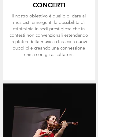
CONCERTI
Il nostro obiettivo è quello di dare ai
musicisti emergenti la possibilità di
esibirsi sia in sedi prestigiose che in
contesti non convenzionali estendendo
la platea della musica classica a nuovi
pubblici e creando una connessione
unica con gli ascoltatori.