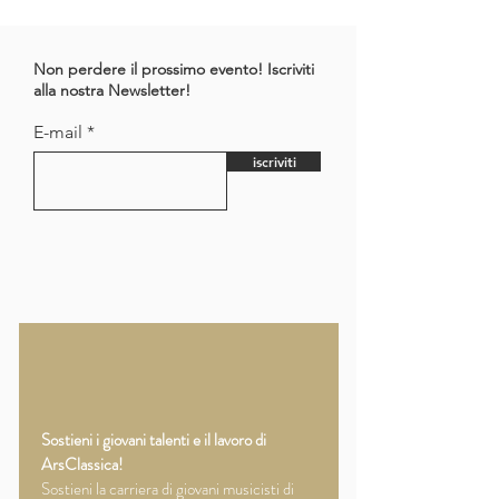
Non perdere il prossimo evento! Iscriviti
alla nostra Newsletter!
E-mail
iscriviti
DIVENTA SOCIO
SOSTENITORE
Sostieni i giovani talenti e il lavoro di
ArsClassica!
Sostieni la carriera di giovani musicisti di