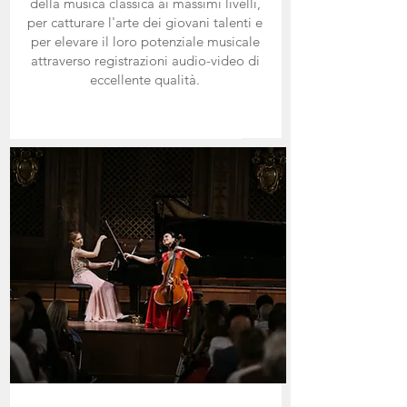
della musica classica ai massimi livelli,
per catturare l'arte dei giovani talenti e
per elevare il loro potenziale musicale
attraverso registrazioni audio-video di
eccellente qualità
​.