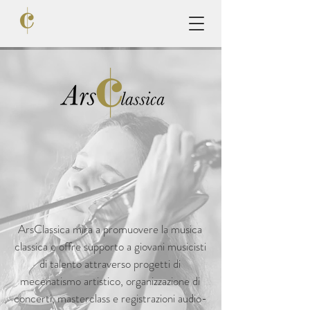
ArsClassica mira a promuovere la musica
classica e offre supporto a giovani musicisti
di talento attraverso progetti di
mecenatismo artistico, organizzazione di
concerti, masterclass e registrazioni audio-