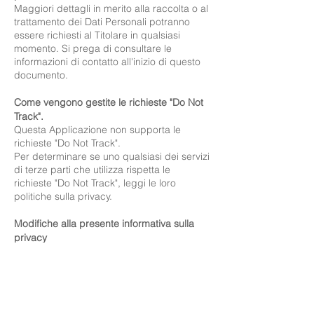
Maggiori dettagli in merito alla raccolta o al
trattamento dei Dati Personali potranno
essere richiesti al Titolare in qualsiasi
momento. Si prega di consultare le
informazioni di contatto all'inizio di questo
documento.
Come vengono gestite le richieste "Do Not
Track".
Questa Applicazione non supporta le
richieste "Do Not Track".
Per determinare se uno qualsiasi dei servizi
di terze parti che utilizza rispetta le
richieste "Do Not Track", leggi le loro
politiche sulla privacy.
Modifiche alla presente informativa sulla
privacy
Il Titolare si riserva il diritto di apportare
modifiche alla presente privacy policy in
qualunque momento dandone
informazione ai propri Utenti su questa
pagina ed eventualmente all'interno di