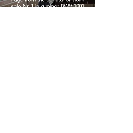
solo Nr. 1 in g minor BWV 1001
Pablo de Sarasate: Fantasie
über die Oper Carmen Op. 25
P.I. Tschaikowski. Konzert für
Violine und Orchester in D Dur