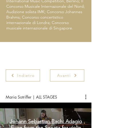
International Music Competition, Berlino; Il
Concorso Musicale Internazionale del Nord;
Audizione solista IMK; Concorso Johannes
Brahms; Concorso concertistico
internazionale di Londra; Concorso
musicale internazionale di Singapore.
Indietro
Avanti
Maria Sotriffer | ALL STAGES
Johann Sebastian Bach: Adagio
Fuge from the Sonata for violin