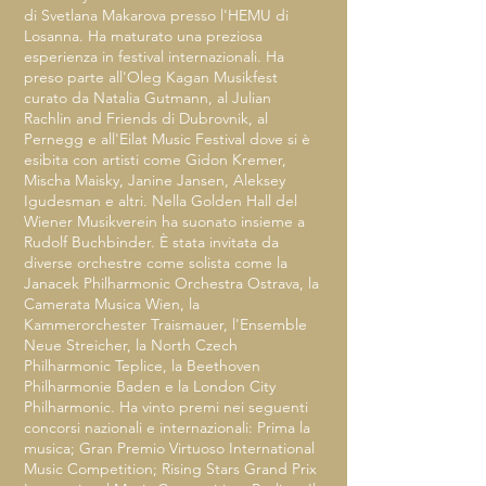
di Svetlana Makarova presso l'HEMU di
Losanna. Ha maturato una preziosa
esperienza in festival internazionali. Ha
preso parte all'Oleg Kagan Musikfest
curato da Natalia Gutmann, al Julian
Rachlin and Friends di Dubrovnik, al
Pernegg e all'Eilat Music Festival dove si è
esibita con artisti come Gidon Kremer,
Mischa Maisky, Janine Jansen, Aleksey
Igudesman e altri. Nella Golden Hall del
Wiener Musikverein ha suonato insieme a
Rudolf Buchbinder. È stata invitata da
diverse orchestre come solista come la
Janacek Philharmonic Orchestra Ostrava, la
Camerata Musica Wien, la
Kammerorchester Traismauer, l'Ensemble
Neue Streicher, la North Czech
Philharmonic Teplice, la Beethoven
Philharmonie Baden e la London City
Philharmonic. Ha vinto premi nei seguenti
concorsi nazionali e internazionali: Prima la
musica; Gran Premio Virtuoso International
Music Competition; Rising Stars Grand Prix