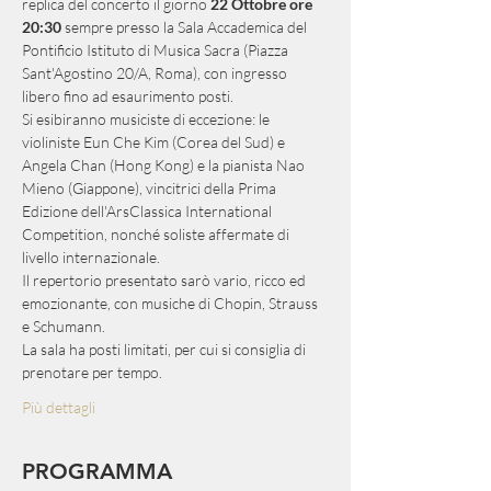
replica del concerto il giorno 
22 Ottobre ore 
20:30
 sempre presso la Sala Accademica del 
Pontificio Istituto di Musica Sacra (Piazza 
Sant'Agostino 20/A, Roma), con ingresso 
libero fino ad esaurimento posti.
Si esibiranno musiciste di eccezione: le 
violiniste Eun Che Kim (Corea del Sud) e 
Angela Chan (Hong Kong) e la pianista Nao 
Mieno (Giappone), vincitrici della Prima 
Edizione dell'ArsClassica International 
Competition, nonché soliste affermate di 
livello internazionale.
Il repertorio presentato sarò vario, ricco ed 
emozionante, con musiche di Chopin, Strauss 
e Schumann.
La sala ha posti limitati, per cui si consiglia di 
prenotare per tempo.
Più dettagli
PROGRAMMA