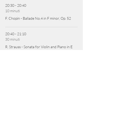
20:30 - 20:40
10 minuti
F. Chopin - Ballade No.4 in F minor, Op. 52
20:40 - 21:10
30 minuti
R. Strauss - Sonata for Violin and Piano in E
flat Major op.18
Mostra tutti
1 altro elemento disponibile
CONDIVIDI