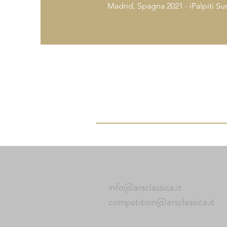
Madrid, Spagna 2021 - iPalpiti S
info@arsclassica.it
competition@arsclassica.it