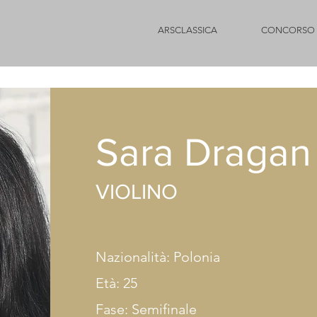
ARSCLASSICA
CONCORSO 
Sara Dragan
VIOLINO
Nazionalità: Polonia
Età: 25
Fase: Semifinale