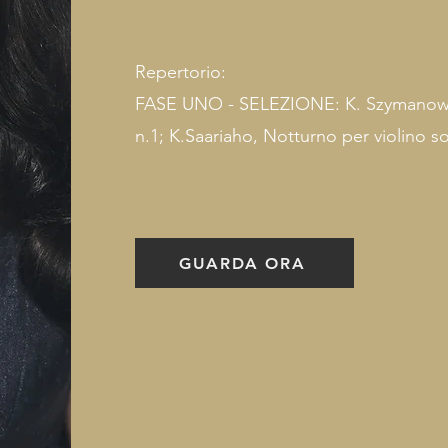
Repertorio:
FASE UNO - SELEZIONE: K. Szymanowsk
n.1; K.Saariaho, Notturno per violino s
GUARDA ORA