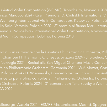
ess Astrid Violin Competition (WFIMC), Trondheim, Norvegia 2024 
ca, Marocco 2024 - Gran Premio al D. Oistrakh International Vi
 Weinberg International Violin Competition, Katowice, Polonia 2
lin Solo, Varsavia, Polonia 2020 - 2° premio al Busan Maru Inter
emio al Novosibirsk International Violin Competition, Novosibirs
al Violin Competition, Lublino, Polonia 2018
no n. 2 in re minore con la Cavatina Philharmonic Orchestra, Po
h Chamber Philharmonic Orchestra, Svizzera 2024 - J. Sibelius, 
orvegia 2024 - Recital alla San Miguel Chamber Music Concert 
falen Philharmonic Orchestra, Germania 2024 - W.A.Mozart, Con
Polonia 2024 - H. Wieniawski, Concerto per violino n. 1 con An
ncerto per violino con Silesian Philharmonic Orchestra, Polonia
 Orchestra, Polonia 2024 - 31 concerti con Tchaikovsky e Wienia
USA 2022
sburgo, Austria 2024 - ESMRS Masterclasses, Madrid, Spagna 