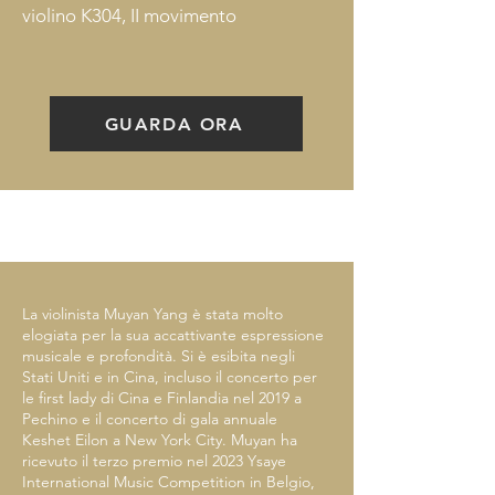
violino K304, II movimento
GUARDA ORA
La violinista Muyan Yang è stata molto
elogiata per la sua accattivante espressione
musicale e profondità. Si è esibita negli
Stati Uniti e in Cina, incluso il concerto per
le first lady di Cina e Finlandia nel 2019 a
Pechino e il concerto di gala annuale
Keshet Eilon a New York City. Muyan ha
ricevuto il terzo premio nel 2023 Ysaye
International Music Competition in Belgio,