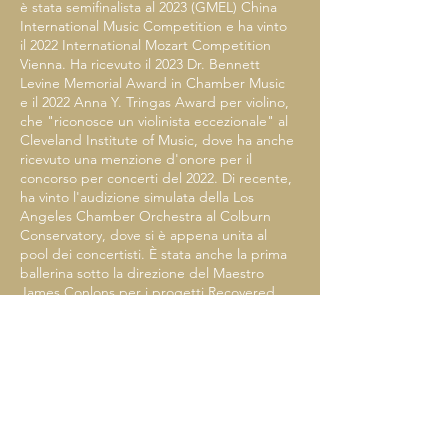
è stata semifinalista al 2023 (GMEL) China
International Music Competition e ha vinto
il 2022 International Mozart Competition
Vienna. Ha ricevuto il 2023 Dr. Bennett
Levine Memorial Award in Chamber Music
e il 2022 Anna Y. Tringas Award per violino,
che "riconosce un violinista eccezionale" al
Cleveland Institute of Music, dove ha anche
ricevuto una menzione d'onore per il
concorso per concerti del 2022. Di recente,
ha vinto l'audizione simulata della Los
Angeles Chamber Orchestra al Colburn
Conservatory, dove si è appena unita al
pool dei concertisti. È stata anche la prima
ballerina sotto la direzione del Maestro
James Conlons per i progetti Recovered
Voice alla Colburn School. Muyan sta
conseguendo il Master sotto la guida di
Martin Beaver al Colburn Conservatory. Ha
conseguito la laurea triennale studiando
con Ilya Kaler e Olga Kaler al Cleveland
Institute of Music. Appassionata musicista
da camera, Muyan ha condiviso il palco con
artisti come Ilya Kaler, Phillip Setzer, Ray