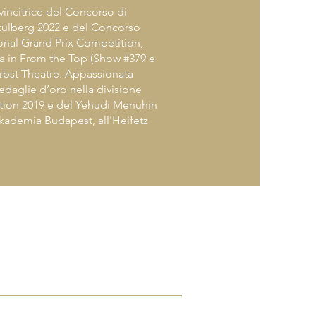
incitrice del Concorso di
Stulberg 2022 e del Concorso
ional Grand Prix Competition,
a in From the Top (Show #379 e
erbst Theatre. Appassionata
edaglie d’oro nella divisione
tion 2019 e del Yehudi Menuhin
Akademia Budapest, all'Heifetz