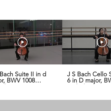
 Bach Suite II in d
J S Bach Cello Suite No
or, BWV 1008
6 in D major, 
lude & Courante
Prelude