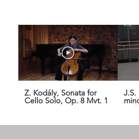
Z. Kodály, Sonata for
J.S.
Cello Solo, Op. 8 Mvt. 1
min
Pre