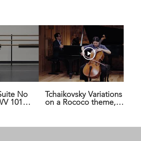
Tchaikovsky Variations
BWV 1012
on a Rococo theme,
op33