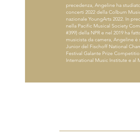
precedenza, Angeline ha studiato
concerti 2022 della Colburn Musi
nazionale YoungArts 2022. In prec
nella Pacific Musical Society Co
#399) della NPR e nel 2019 ha fat
musicista da camera, Angeline è s
Junior del Fischoff National Ch
Festival Galante Prize Competitio
International Music Institute e al