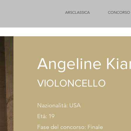
ARSCLASSICA
CONCORSO 
Angeline Ki
VIOL
ONCELLO
Nazionalità: USA
Età: 19
Fase del concorso: Finale