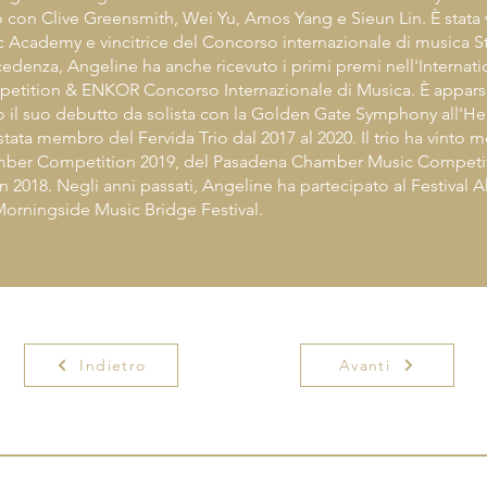
 con Clive Greensmith, Wei Yu, Amos Yang e Sieun Lin. È stata v
c Academy e vincitrice del Concorso internazionale di musica 
edenza, Angeline ha anche ricevuto i primi premi nell'Internat
mpetition & ENKOR Concorso Internazionale di Musica. È appars
to il suo debutto da solista con la Golden Gate Symphony all'H
tata membro del Fervida Trio dal 2017 al 2020. Il trio ha vinto m
amber Competition 2019, del Pasadena Chamber Music Competi
n 2018. Negli anni passati, Angeline ha partecipato al Festival 
 Morningside Music Bridge Festival.
Indietro
Avanti