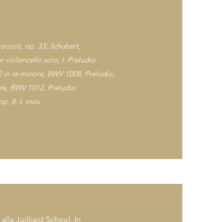
rococò, op. 33; Schubert,
 violoncello solo, I. P
reludio
 2 in re minore, BWV 1008, Preludio,
ore, BWV 1012, Prelu
dio
p. 8, I. mov.
lla Juilliard School. In