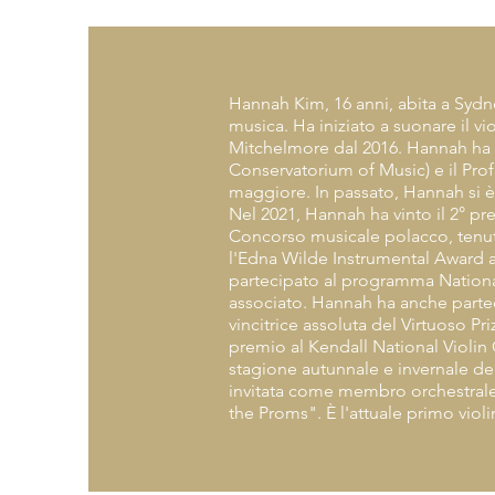
Hannah Kim, 16 anni, abita a Sydn
musica. Ha iniziato a suonare il vi
Mitchelmore dal 2016. Hannah ha 
Conservatorium of Music) e il Pro
maggiore. In passato, Hannah si 
Nel 2021, Hannah ha vinto il 2° pr
Concorso musicale polacco, tenuto
l'Edna Wilde Instrumental Award al
partecipato al programma Nationa
associato. Hannah ha anche partec
vincitrice assoluta del Virtuoso Pr
premio al Kendall National Violin
stagione autunnale e invernale de
invitata come membro orchestrale
the Proms". È l'attuale primo viol