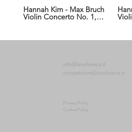
Hannah Kim - Max Bruch
Han
Violin Concerto No. 1,
Viol
1st mvt.
G m
info@arsclassica.it
competition@arsclassica.it
Privacy Policy
Cookie Policy