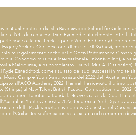
ey e attualmente studia alla Ravenswood School for Girls con u
olino all'età di 5 anni con Lynn Byun ed è attualmente sotto la tu
partecipato alle masterclass per la Violin Pedagogy Conference
f. Evgeny Sorkim (Conservatorio di musica di Sydney), mentre su
è esibita regolarmente anche nelle Open Performance Classes g
emio al Concorso musicale internazionale Enkor (violino), e ha a
si a Melbourne, e ha completato il suo L.Mus.A (Distinction). 
 Ryde Eisteddfod, come risultato dei suoi successi in molte alt
l Music Camp e Youn Symphonists del 2022 dell'Australian You
ipato all'ACO Academy 2022. Hannah ha ricevuto il primo posto 
ize (Strings) al New Talent British Festival Competition nel 2022.
 Competition, tenutosi a Kendall. Nuovo Galles del Sud. Ha pa
ll'Australian Youth Orchestra 2023, tenutosi a Perth, Sydney e 
 ospite della Rockhampton Symphony Orchestra nel Queensland,
ino dell'Orchestra Sinfonica della sua scuola ed è membro di va