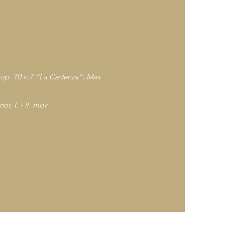
 op. 10 n.7 “La Cadenza”; Max
or, I. - II. mov