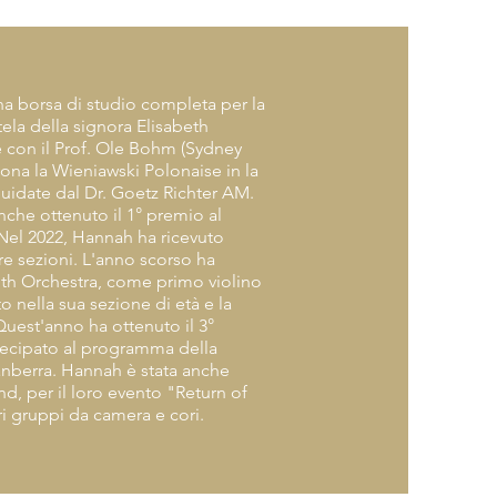
na borsa di studio completa per la
tela della signora Elisabeth
 con il Prof. Ole Bohm (Sydney
ona la Wieniawski Polonaise in la
uidate dal Dr. Goetz Richter AM.
nche ottenuto il 1° premio al
Nel 2022, Hannah ha ricevuto
re sezioni. L'anno scorso ha
th Orchestra, come primo violino
nella sua sezione di età e la
 Quest'anno ha ottenuto il 3°
rtecipato al programma della
Canberra. Hannah è stata anche
 per il loro evento "Return of
ri gruppi da camera e cori.